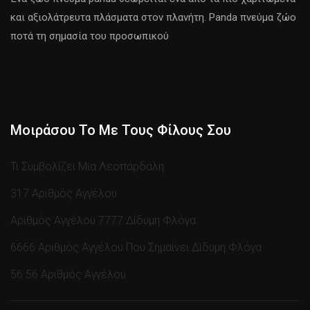
και αξιολάτρευτα πλάσματα στον πλανήτη. Panda πνεύμα ζώο
ποτά τη σημασία του προσωπικού
Μοιράσου Το Με Τους Φίλους Σου
Τι Συμβολίζει Μια Λεοπάρδαλη
317 Αριθμός Αγγέλου
Αριθμός Αγγέλου 7777 Δίδυμη Φλόγα
6666 Αριθμός Αγγέλου Που Σημαίνει Δίδυμη Φλόγα
56 56 Αριθμός Αγγέλου