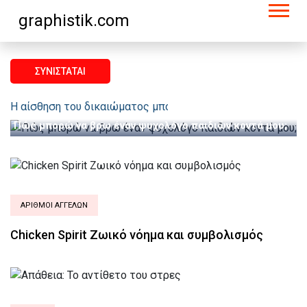
graphistik.com
ΣΥΝΙΣΤΆΤΑΙ
ΨΥΧΟΛΌΓΩΝ
Η αίσθηση του δικαιώματος μπορεί είτε να έχει μια καλή ή
Πώς μπορώ να βρω έναν ψυχολόγο παιδιών κοντά μου;
ΑΡΙΘΜΟΊ ΑΓΓΈΛΩΝ
Chicken Spirit Ζωικό νόημα και συμβολισμός