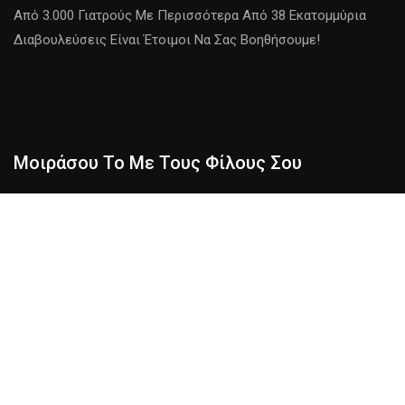
Από 3.000 Γιατρούς Με Περισσότερα Από 38 Εκατομμύρια
Διαβουλεύσεις Είναι Έτοιμοι Να Σας Βοηθήσουμε!
Μοιράσου Το Με Τους Φίλους Σου
Αριθμός Αγγέλου 1113
Αριθμός 69 Σημαίνει
911 Πνευματικό Νόημα
Copyright ©
2026 Ολα Τα Δικαιώματα Διατηρούνται |
Άλλες
Γλώσσες